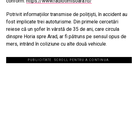
conform:
https://www.radiotimisoara.ro/
Potrivit informațiilor transmise de polițiști, în accident au
fost implicate trei autoturisme. Din primele cercetări
reiese că un șofer în vârstă de 35 de ani, care circula
dinspre Horia spre Arad, ar fi pătruns pe sensul opus de
mers, intrând în coliziune cu alte două vehicule.
PUBLICITATE. SCROLL PENTRU A CONTINUA.