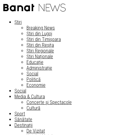
Știri
Breaking News
Știri din Lugoj
Știri din Timișoara
Știri din Reșița
Știri Regionale
Știri Naționale
Educație
Administrație
Social
Politică
Economie
Social
Media & Cultura
Concerte și Spectacole
Cultură
Sport
Sănătate
Destinații
De Vizitat