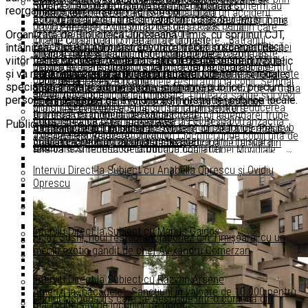
SICAP/SEAP, pentru angajații din Regiunea Vest
Stoc de 10.000 de tone de cărbune. Abonații Colterm au
urbană inițiat de CODRU Festival în Timișoara
reorganizare administrativ teritorială.
premii și evenimente dedicate comunității
Două adolescente au ajuns la spital după un accident
oportunități
asigurată o bună parte din consum în sezonul rece
Cod portocaliu de furtună, valabil în Caraş-Severin și Timiş
Activitatea CJAS Caraș-Severin, afectată de o întrerupere
Educație
produs în Lugoj. Polițiștii au deschis dosar penal
David Popovici revine în bazinul de la Paris. Ziua în care
programată a alimentării cu energie
Organizată de Biblioteca Județeană Timiș, cu sprijinul CJT,
Charlie Chaplin, la 137 de ani de la naștere. „Bătrânul
începe cursa pentru medalii la Europene
Guvernul aprobă planul pentru o posibilă criză energetică:
Ziua Banatului Montan. Spectacol în Centrul Civic al Reșiței
întâlnirea „Timișul administrativ între trecut și scenarii de
De Vizitat
Vijelia a făcut ravagii în Hunedoara: copaci căzuți peste
Charlot”, simbol al durerii și frumuseții vieții
Muzică, dans și teatru într-o producție de excepție, în
marile companii pot primi restricții de consum
Canicula golește sticlele cu apă la Reșița: peste 3.700 de
viitor” este dedicată temei tot mai prezente în spațiul public
Viorel Pașca: Am primit răspuns de la DSP, în ce privește
mașini, acoperiș smuls de vânt și intervenții în lanț ale
Muzica se transformă în speranță: concert caritabil pentru
deschiderea Festivalului Inimilor de la Timișoara
oameni au apelat la punctele anticaniculă
și va reuni reprezentanți ai administrației județene și locale,
Fără cabluri aeriene în centrul Lugojului. Primăria pregătește
autorizarea activității de la Dumbrava
Ansamblul Puțului I din Anina renaște: Muzeul Mineritului, o
Administrație
pompierilor
copiii de la „Louis Țurcanu”
Canicula agravează problemele respiratorii la copii. Semnal
specialiști în drept administrativ și finanțe publice, precum și
o rețea subterană pentru telecomunicații
nouă atracție culturală și turistică
Spania încasează un premiu record după triumful de la Cupa
Video
de alarmă al medicilor din Timiș
Blood Network ajunge la Timișoara. Donează sânge și îi vezi
persoane interesate de evoluția administrației publice locale.
Peste 1300 de candidați înscriși în Timiș la sesiunea de
Opera Națională din Timișoara, 80 de ani. Spectacol
Mondială 2026
Hotel și Motel
Ministerul Energiei, apel la consumatori pentru reducerea
gratuit la UNTOLD pe Sting și The Chainsmokers
toamnă a examenului de Bacalaureat
aniversar cu o operă de Puccini
O artistă din Lugoj va deschide concertul legendarei trupe
consumului de curent între orele 19:00 și 23:00
Adrem vrea să preia majoritatea la EEI Reșița. Tranzacția
Publicitate. Scroll pentru a continua.
Secetă hidrologică în Banat. Debitele cursurilor de apă, sub
UVT își dublează numărul de studenți din afara UE. Peste
Alphaville de la Timișoara
Ansamblul Puțului I din Anina renaște: Muzeul Mineritului, o
Social
așteaptă aprobările autorităților
„Distracție și Relaxare”, locul din Clocotici unde copiii uită de
30% din valorile normale ale perioadei
3.300 de candidați au ales universitatea din Timișoara
nouă atracție culturală și turistică
Aparatură pentru 17 cabinete de medicină de familie din
Live !
telefoane și redescoperă bucuria copilăriei
Spania și Argentina se înfruntă în finala Cupei Mondiale
Primăria Timișoara asigură continuitatea investițiilor în
Regiunea de dezvoltare Vest, prin Organizația Salvați Copiii
„Gala Aniversară Florin Piersic 90”. Eveniment dedicat unuia
Restaurante
Repartizare computerizată la liceu. În Timiș, 4.391 de
Conul Leonida față cu Reacțiunea. Spectacol de Ziua
2026. Duel pentru trofeu între campioana Europei și
contextul blocajului de la Agenția de Cadastru
Canicula prelungește restricțiile pentru camioanele de mare
dintre cei mai iubiți artiști ai României
Interviu Direct la Subiect cu Anabella Oprescu și Ovidiu
absolvenți de gimnaziu au completat fișele cu opțiuni
Mondială a Teatrului la Timișoara
campioana lumii
tonaj în vestul țării
Reșița, în șantier: lucrările avansează, dar două proiecte au
Oprescu
Politică
Centrala de la Mintia începe testele. Investiția de 1,2 miliarde
„Distracție și Relaxare”, locul din Clocotici unde copiii uită de
întârzieri
Moneasa se pregătește de Parada Clătitelor. Toate locurile
de euro intră în etapa decisivă
telefoane și redescoperă bucuria copilăriei
Restricții la donarea de sânge. Centrul de Transfuzie
ITM Caraș Severin, sancțiuni contravenționale de 300.000 de
din stațiune sunt rezervate
Bar și Club
Patru operatori economici din zona de vest, pe lista
Timișoara a actualizat lista zonelor cu cazuri de West Nile
lei. Ce nereguli au fost constatate
Admitere liceu 2026: Rezultatele repartizării computerizate,
Începe Bookfest Timișoara. Gabriel Liiceanu și Radu
Spania merge în finala Cupei Mondiale după 2-0 cu Franța și
Guvernului pentru angajări și majorări salariale
Nicușor Dan amenință cu reexaminarea Legii decarbonizării
Interviu Direct la Subiect cu Marius Gaidoș
afișate miercuri. Când trebuie depuse dosarele
Paraschivescu, printre invitații ediției
visează la al doilea titlu suprem
Enjoy Sushi, noul restaurant japonez din Timișoara, cu un
Economie
Iluminatul arhitectural la Palatul Justiției din Arad, oprit
meniu exotic gândit de chef Alexandru Comerzan
Descoperire importantă la Castelul Corvinilor din Hunedoara.
Ziua Munților Țarcu. Povești, aventură și ateliere în aer liber
pentru reducerea consumului de energie
Şipoş, atac dur la PSD după votul din Senat: „Nu veţi câştiga
Obiecte vechi de peste 2.500 de ani
Aplicație cu date despre spitale. Pacienții pot afla gradul de
Diverse
Presiune pe sistemul energetic: românii sunt îndemnați să
niciodată Timişoara. Nici în 2028, nici în 3028”
Dezbatere publică la Timișoara, pe tema reorganizării
Nivelul Dunării a crescut cu doi centimetri după detonarea
ocupare, internările și cheltuielile
Interviu Direct la Subiect cu Răzvan Arsene
reducă consumul de electricitate
Timișoara, capitala roboticii. Competiție internațională
administrativ teritoriale. Cum poți participa
stâncii Pârjoaia
Amenzi la „păcănele”. Sancțiuni în valoare de 10.000 pentru
organizată de premiata echipă Cybermoon
Primul McDonald’s care se deschide într-o comună din
mai multe săli de jocurilor de noroc
Cetatea de la Coronini reintră oficial în circuitul turistic, după