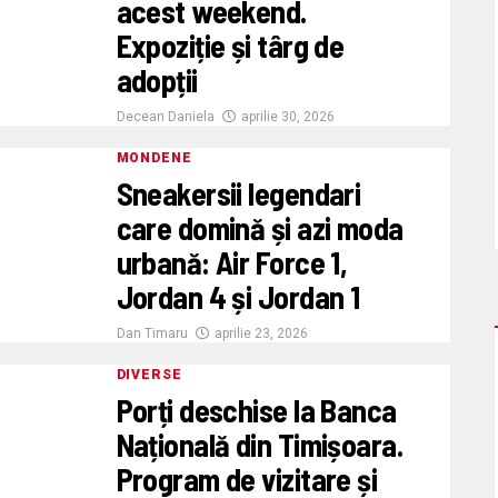
acest weekend.
Expoziție și târg de
adopții
Decean Daniela
aprilie 30, 2026
MONDENE
Sneakersii legendari
care domină și azi moda
urbană: Air Force 1,
Jordan 4 și Jordan 1
Dan Timaru
aprilie 23, 2026
DIVERSE
Porți deschise la Banca
Națională din Timișoara.
Program de vizitare și