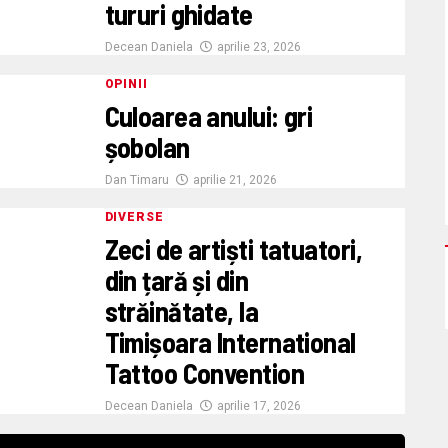
tururi ghidate
Decean Daniela
aprilie 23, 2026
OPINII
Culoarea anului: gri
șobolan
Dan Timaru
aprilie 21, 2026
DIVERSE
Zeci de artiști tatuatori,
din țară și din
străinătate, la
Timișoara International
Tattoo Convention
Decean Daniela
aprilie 17, 2026