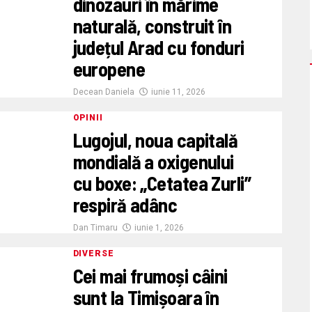
dinozauri în mărime
naturală, construit în
județul Arad cu fonduri
europene
Decean Daniela
iunie 11, 2026
OPINII
Lugojul, noua capitală
mondială a oxigenului
cu boxe: „Cetatea Zurli”
respiră adânc
Dan Timaru
iunie 1, 2026
DIVERSE
Cei mai frumoși câini
sunt la Timișoara în