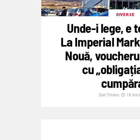
DIVERSE
Unde-i lege, e
La Imperial Mar
Nouă, voucheru
cu „obligați
cumpăr
Dan Timaru
18 ore 