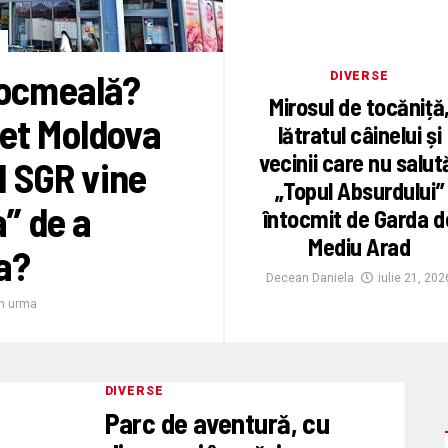
 tocmeală?
DIVERSE
Mirosul de tocăniță
ket Moldova
lătratul câinelui și
vecinii care nu salut
l SGR vine
„Topul Absurdului”
a” de a
întocmit de Garda d
Mediu Arad
a?
Decean Daniela
iulie 21, 202
in urma
DIVERSE
Parc de aventură, cu