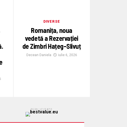
DIVERSE
,
Romanița, noua
vedetă a Rezervației
ă.
de Zimbri Hațeg–Slivuț
Decean Daniela
iulie 6, 2026
e
6
PUBLICITATE