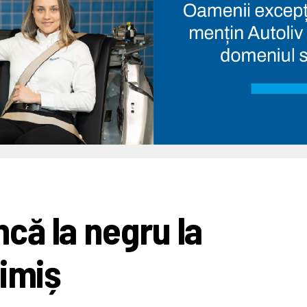
că la negru la
Timiș