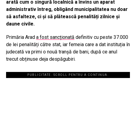
arată cum o singură localnică a învins un aparat
administrativ întreg, obligând municipalitatea nu doar
să asfalteze, ci și să plătească penalități zilnice și
daune civile.
Primăria Arad
a fost sancționată
definitiv cu peste 37.000
de lei penalități către stat, iar femeia care a dat instituția în
judecată va primi o nouă tranșă de bani, după ce anul
trecut obținuse deja despăgubiri.
PUBLICITATE. SCROLL PENTRU A CONTINUA.