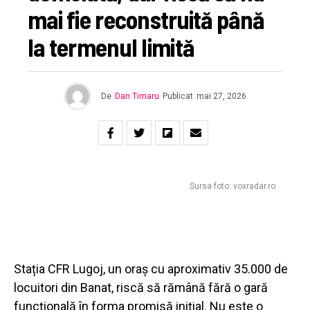
mai fie reconstruită până
la termenul limită
De
Dan Timaru
Publicat
mai 27, 2026
Sursa foto: voxradar.ro
Stația CFR Lugoj, un oraș cu aproximativ 35.000 de
locuitori din Banat, riscă să rămână fără o gară
funcțională în forma promisă inițial. Nu este o