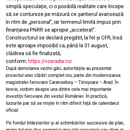
simplă speculație, ci o posibilă realitate care începe
să se contureze pe măsură ce șantierul avansează
în ritm de „personal”, iar termenul limită impus prin
finanțarea PNRR se apropie „accelerat”.
Constructorul se declară pregătit, la fel și CFR, însă
este aproape imposibil ca, până la 31 august,
clădirea să fie finalizată,
conform:
https://voxradar.ro/
După demolarea vechii gări, autoritățile au prezentat
proiectul unei clădiri complet noi, parte din modernizarea
magistralei feroviare Caransebeș – Timișoara – Arad. În
teorie, vorbim despre una dintre cele mai importante
investiții feroviare din vestul României. În practică,
lucrurile par să se miște în ritm diferit față de calendarul
oficial.
Pe fondul întârzierilor și al schimbărilor succesive de plan,
apare tot mai des scenariul unei gări provizorii sau chiar al