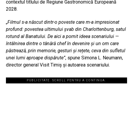
contextul titlului de Regiune Gastronomică Europeană
2028.
„Filmul s-a născut dintr-o poveste care m-a impresionat
profund: povestea ultimului șvab din Charlottenburg, satul
rotund al Banatului. De aici a pornit ideea scenariului —
întâlnirea dintre o tânără chef în devenire și un om care
păstrează, prin memorie, gesturi și rețete, ceva din sufletul
unei lumi aproape dispărute”
, spune Simona L. Neumann,
director general Visit Timiș și autoarea scenariului.
PUBLICITATE. SCROLL PENTRU A CONTINUA.