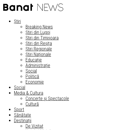
Știri
Breaking News
Știri din Lugoj
Știri din Timișoara
Știri din Reșița
Știri Regionale
Știri Naționale
Educație
Administrație
Social
Politică
Economie
Social
Media & Cultura
Concerte și Spectacole
Cultură
Sport
Sănătate
Destinații
De Vizitat