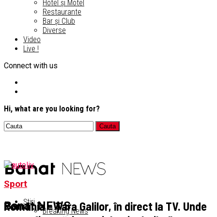
Hotel și Motel
Restaurante
Bar și Club
Diverse
Video
Live !
Connect with us
Hi, what are you looking for?
Sport
Știri
România – Țara Galilor, în direct la TV. Unde
Banat NEWS
Breaking News