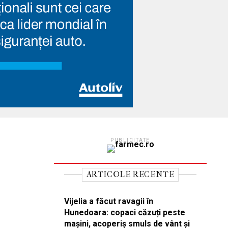
PUBLICITATE
ARTICOLE RECENTE
Vijelia a făcut ravagii în
Hunedoara: copaci căzuți peste
mașini, acoperiș smuls de vânt și