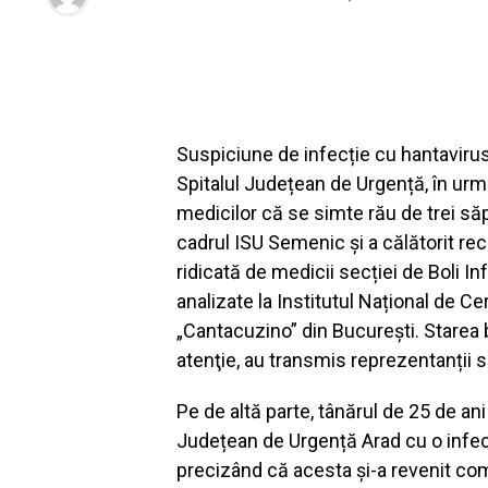
Suspiciune de infecție cu hantavirus 
Spitalul Județean de Urgență, în urmă
medicilor că se simte rău de trei să
cadrul ISU Semenic și a călătorit re
ridicată de medicii secției de Boli I
analizate la Institutul Național de 
„Cantacuzino” din București. Starea b
atenţie, au transmis reprezentanții sp
Pe de altă parte, tânărul de 25 de ani
Județean de Urgență Arad cu o infecț
precizând că acesta și-a revenit co