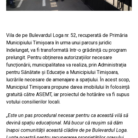
Vila de pe Bulevardul Loga nr. 52, recuperată de Primăria
Municipiului Timișoara în urma unui parcurs juridic
îndelungat, va fi transformată într-o grădiniță cu program
prelungit. Pentru obținerea autorizațiilor necesare
funcționării, municipalitatea va realiza, prin Administrația
pentru Sănătate și Educație a Municipiului Timișoara,
lucrările necesare de amenajare a spațiului. În acest scop,
Municipiul Timișoara propune darea imobilului în folosință
gratuită către ASEMT, iar proiectul de hotărâre va fi supus
votului consilierilor locali.
„Este un pas procedural necesar pentru ca această vilă să
devină spațiu educațional. Mă bucur că reușim să dăm
înapoi comunității această clădire de pe Bulevardul Loga.
Lupta noastră pentru recuperarea proprietăților orașului