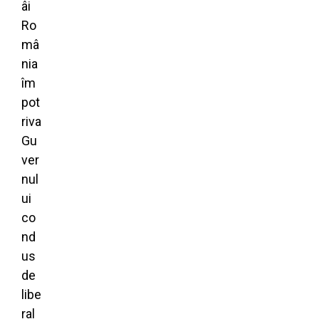
âi
Ro
mâ
nia
îm
pot
riva
Gu
ver
nul
ui
co
nd
us
de
libe
ral