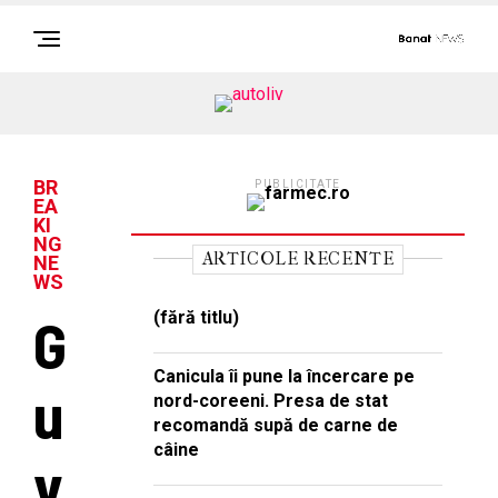
BR
PUBLICITATE
EA
KI
NG
ARTICOLE RECENTE
NE
WS
G
(fără titlu)
Canicula îi pune la încercare pe
u
nord-coreeni. Presa de stat
recomandă supă de carne de
câine
v