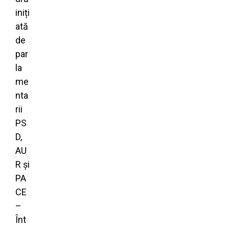
iniți
ată
de
par
la
me
nta
rii
PS
D,
AU
R și
PA
CE
–
Înt