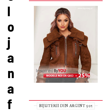
l
o
j
a
n
a
f
BIJUTERII DIN ARGINT 925