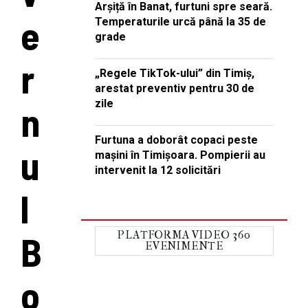
Arșiță în Banat, furtuni spre seară.
e
Temperaturile urcă până la 35 de
grade
r
„Regele TikTok-ului” din Timiș,
arestat preventiv pentru 30 de
zile
n
Furtuna a doborât copaci peste
u
mașini în Timișoara. Pompierii au
intervenit la 12 solicitări
l
B
PLATFORMA VIDEO 360
EVENIMENTE
o