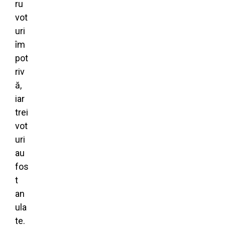
ru
vot
uri
îm
pot
riv
ă,
iar
trei
vot
uri
au
fos
t
an
ula
te.