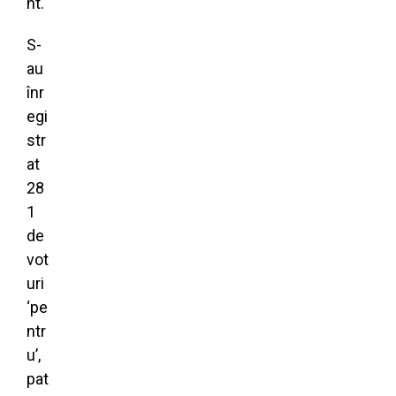
nt.
S-
au
înr
egi
str
at
28
1
de
vot
uri
‘pe
ntr
u’,
pat