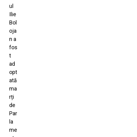
ul
Ilie
Bol
oja
n a
fos
t
ad
opt
ată
ma
rți
de
Par
la
me