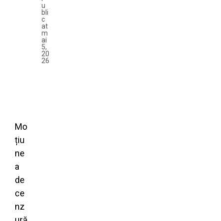
u
bli
c
at
m
ai
5,
20
26
Mo
țiu
ne
a
de
ce
nz
ură