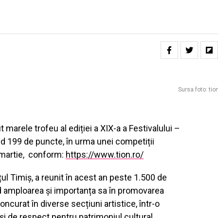
Sursa foto: tio
arele trofeu al ediției a XIX-a a Festivalului –
 199 de puncte, în urma unei competiții
 martie, conform:
https://www.tion.ro/
ul Timiș, a reunit în acest an peste 1.500 de
ând amploarea și importanța sa în promovarea
concurat în diverse secțiuni artistice, într-o
și de respect pentru patrimoniul cultural.