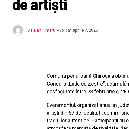
de artiști
De
Dan Timaru
Publicat
aprilie 7, 2026
Comuna periurbană Ghiroda a obținut m
Concurs „Lada cu Zestre”, acumulând
desfășurate între 28 februarie și 28
Evenimentul, organizat anual în județ
artiști din 57 de localități, confirm
tradițiilor autentice. Participanții au 
atmosferă marcată de rivalitate, dar 