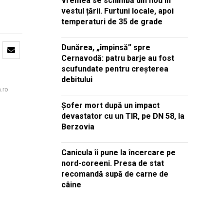
Vremea se schimbă din nou în
vestul țării. Furtuni locale, apoi
temperaturi de 35 de grade
Dunărea, „împinsă” spre
Cernavodă: patru barje au fost
scufundate pentru creșterea
debitului
n.ro
Șofer mort după un impact
devastator cu un TIR, pe DN 58, la
Berzovia
Canicula îi pune la încercare pe
nord-coreeni. Presa de stat
recomandă supă de carne de
câine