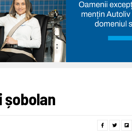
i șobolan