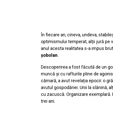
În fiecare an, cineva, undeva, stabil
optimismului temperat, alții jură pe 
anul acesta realitatea s-a impus brut
șobolan
.
Descoperirea a fost făcută de un g
muncă și cu rafturile pline de agonis
cămară, a avut revelația epocii: o gr
avutul gospodăriei. Unii la slănină, al
cu zacuscă. Organizare exemplară. Fă
trei ani.