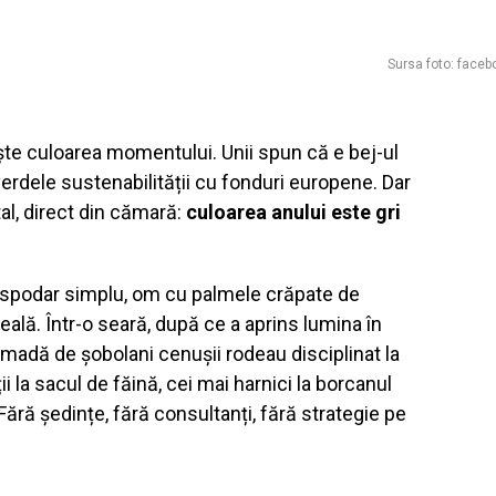
Sursa foto: faceb
ește culoarea momentului. Unii spun că e bej-ul
verdele sustenabilității cu fonduri europene. Dar
al, direct din cămară:
culoarea anului este gri
ospodar simplu, om cu palmele crăpate de
eală. Într-o seară, după ce a aprins lumina în
ămadă de șobolani cenușii rodeau disciplinat la
ții la sacul de făină, cei mai harnici la borcanul
ră ședințe, fără consultanți, fără strategie pe