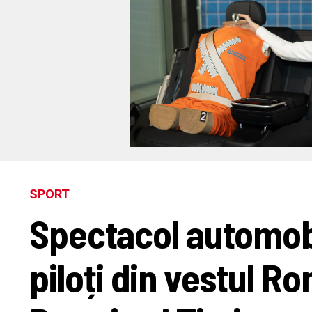
SPORT
Spectacol automobil
piloți din vestul Ro