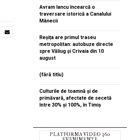
Avram Iancu încearcă o
traversare istorică a Canalului
Mânecii
Reșița are primul traseu
metropolitan: autobuze directe
spre Văliug și Crivaia din 10
august
(fără titlu)
Culturile de toamnă și de
primăvară, afectate de secetă
între 30% și 100%, în Timiș
PLATFORMA VIDEO 360
EVENIMENTE