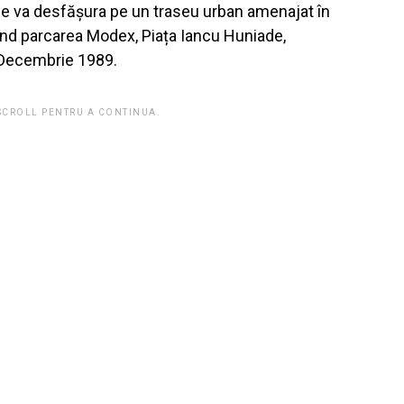
 se va desfășura pe un traseu urban amenajat în
ând parcarea Modex, Piața Iancu Huniade,
0 Decembrie 1989.
 SCROLL PENTRU A CONTINUA.