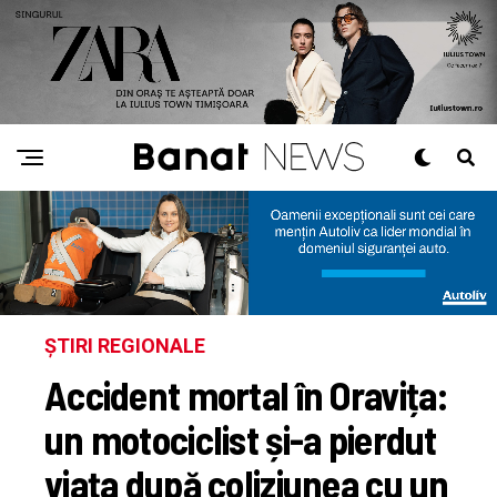
ȘTIRI REGIONALE
Accident mortal în Oravița:
un motociclist și-a pierdut
viața după coliziunea cu un