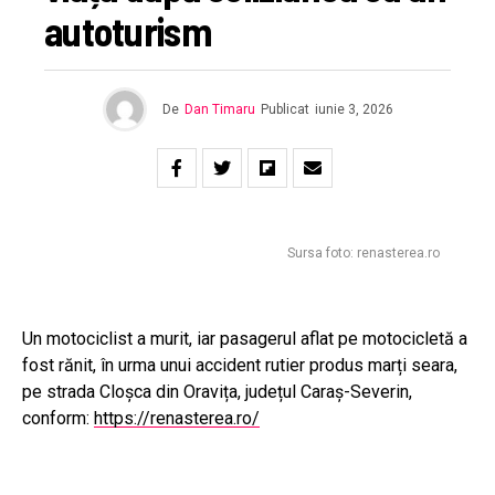
autoturism
De
Dan Timaru
Publicat
iunie 3, 2026
Sursa foto: renasterea.ro
Un motociclist a murit, iar pasagerul aflat pe motocicletă a
fost rănit, în urma unui accident rutier produs marți seara,
pe strada Cloșca din Oravița, județul Caraș-Severin,
conform:
https://renasterea.ro/