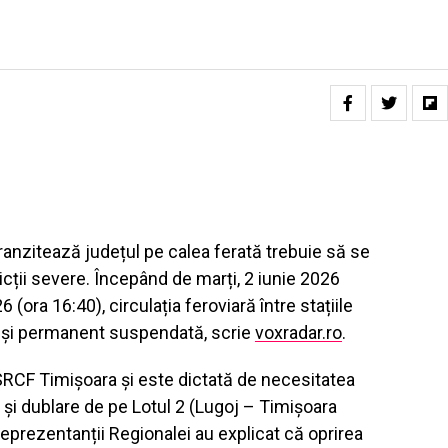
 tranzitează județul pe calea ferată trebuie să se
icții severe. Începând de marți, 2 iunie 2026
 (ora 16:40), circulația feroviară între stațiile
t și permanent suspendată, scrie
voxradar.ro
.
RCF Timișoara și este dictată de necesitatea
 și dublare de pe Lotul 2 (Lugoj – Timișoara
Reprezentanții Regionalei au explicat că oprirea