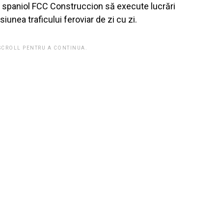
i spaniol FCC Construccion să execute lucrări
iunea traficului feroviar de zi cu zi.
 SCROLL PENTRU A CONTINUA.