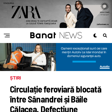
ȘTIRI
Circulație feroviară blocată
între Sânandrei și Băile
Călacea. Defecțiune