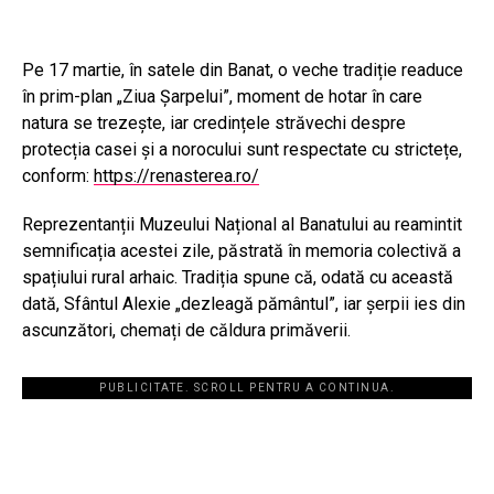
Pe 17 martie, în satele din Banat, o veche tradiție readuce
în prim-plan „Ziua Șarpelui”, moment de hotar în care
natura se trezește, iar credințele străvechi despre
protecția casei și a norocului sunt respectate cu strictețe,
conform:
https://renasterea.ro/
Reprezentanții Muzeului Național al Banatului au reamintit
semnificația acestei zile, păstrată în memoria colectivă a
spațiului rural arhaic. Tradiția spune că, odată cu această
dată, Sfântul Alexie „dezleagă pământul”, iar șerpii ies din
ascunzători, chemați de căldura primăverii.
PUBLICITATE. SCROLL PENTRU A CONTINUA.