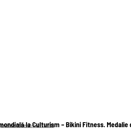
ndială la Culturism – Bikini Fitness. Medalie 
ional de către un pilot român