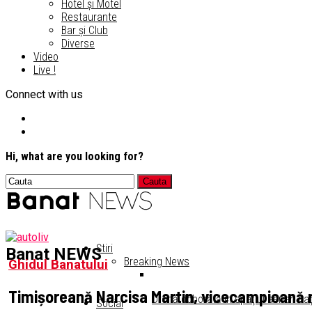
Hotel și Motel
Restaurante
Bar și Club
Diverse
Video
Live !
Connect with us
Hi, what are you looking for?
Știri
Banat NEWS
Breaking News
Ghidul Banatului
Timișoreană Narcisa Martin, vicecampioană mo
Dronă doborâtă în spaţiul aerian naţ
Social