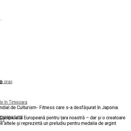
a
ra
în oraș
te în Timișoara
ndial de Culturism- Fitness care s-a desfășurat în Japonia.
mpioana lumii
e Campioană Europeană pentru țara noastră – dar și o creatoare
ers
e altele și reprezintă un preludiu pentru medalia de argint