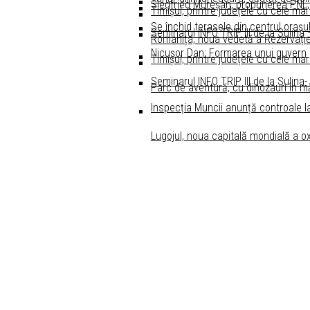
Siegfried Mureșan, propunerea PNL,
Timișul, printre județele cu cele mai
Se închid terasele din centrul oraşul
Seminarul INFO TRIP III de la Sulina
Romanița, noua vedetă a Rezervație
Nicușor Dan: Formarea unui guvern po
Timișul, printre județele cu cele mai
Seminarul INFO TRIP III de la Sulina-
Parc de aventură, cu dinozauri în m
Inspecția Muncii anunță controale l
Lugojul, noua capitală mondială a ox