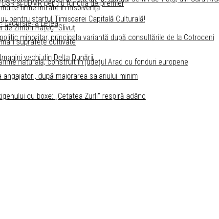
 USR și UDMR pentru funcţia de premier
 multe firme intrate în insolvență
ui, pentru startul Timişoarei Capitală Culturală!
 – Excursie la Letea
i de Zimbri Hațeg–Slivuț
litic minoritar, principala variantă după consultările de la Cotroceni
 mari suprafețe cultivate
 Imagini vechi din Delta Dunării
ărime naturală, construit în județul Arad cu fonduri europene
a angajatori, după majorarea salariului minim
igenului cu boxe: „Cetatea Zurli” respiră adânc