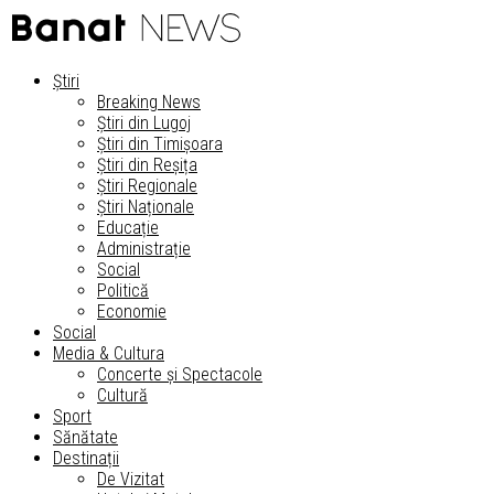
Știri
Breaking News
Știri din Lugoj
Știri din Timișoara
Știri din Reșița
Știri Regionale
Știri Naționale
Educație
Administrație
Social
Politică
Economie
Social
Media & Cultura
Concerte și Spectacole
Cultură
Sport
Sănătate
Destinații
De Vizitat