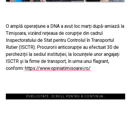
O amplă operațiune a DNA a avut loc marți după-amiază la
Timișoara, vizând rețeaua de corupție din cadrul
Inspectoratului de Stat pentru Controlul în Transportul
Rutier (ISCTR). Procurorii anticorupție au efectuat 30 de
percheziții la sediul instituției, la locuințele unor angajați
ISCTR și la firme de transport, în urma unui flagrant,
conform:
https://www.opiniatimisoarei.ro/
PUBLICITATE. SCROLL PENTRU A CONTINUA.