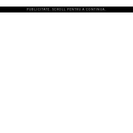
PUBLICITATE. SCROLL PENTRU A CONTINUA.