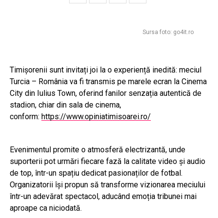
Sursa foto: go4it.ro
Timișorenii sunt invitați joi la o experiență inedită: meciul
Turcia – România va fi transmis pe marele ecran la Cinema
City din Iulius Town, oferind fanilor senzația autentică de
stadion, chiar din sala de cinema,
conform:
https://www.opiniatimisoarei.ro/
Evenimentul promite o atmosferă electrizantă, unde
suporterii pot urmări fiecare fază la calitate video și audio
de top, într-un spațiu dedicat pasionaților de fotbal.
Organizatorii își propun să transforme vizionarea meciului
într-un adevărat spectacol, aducând emoția tribunei mai
aproape ca niciodată.