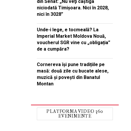
din Senat: „Nu veţi câştiga
niciodată Timişoara. Nici în 2028,
nici în 3028”
Unde-i lege, e tocmeală? La
Imperial Market Moldova Nouă,
voucherul SGR vine cu „obligația”
de a cumpăra?
Cornereva își pune tradițiile pe
masă: două zile cu bucate alese,
muzică și povești din Banatul
Montan
PLATFORMA VIDEO 360
EVENIMENTE