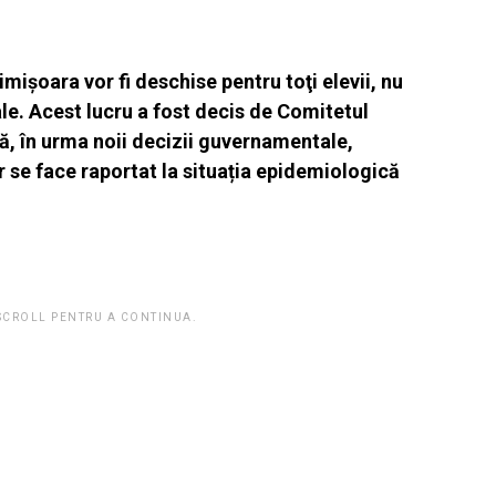
mişoara vor fi deschise pentru toţi elevii, nu
le. Acest lucru a fost decis de Comitetul
ă, în urma noii decizii guvernamentale,
r se face raportat la situația epidemiologică
 SCROLL PENTRU A CONTINUA.