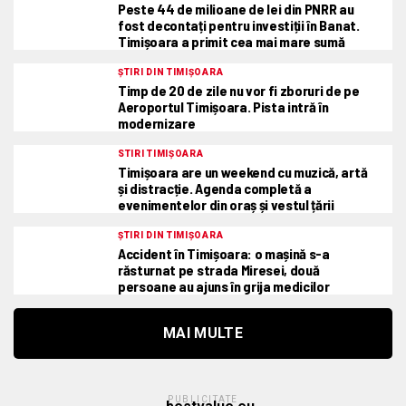
Peste 44 de milioane de lei din PNRR au
fost decontați pentru investiții în Banat.
Timișoara a primit cea mai mare sumă
ȘTIRI DIN TIMIȘOARA
Timp de 20 de zile nu vor fi zboruri de pe
Aeroportul Timișoara. Pista intră în
modernizare
STIRI TIMIȘOARA
Timișoara are un weekend cu muzică, artă
și distracție. Agenda completă a
evenimentelor din oraș și vestul țării
ȘTIRI DIN TIMIȘOARA
Accident în Timișoara: o mașină s-a
răsturnat pe strada Miresei, două
persoane au ajuns în grija medicilor
MAI MULTE
PUBLICITATE