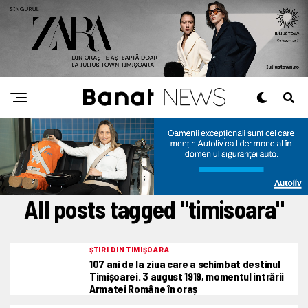
All posts tagged "timisoara"
ȘTIRI DIN TIMIȘOARA
107 ani de la ziua care a schimbat destinul
Timișoarei. 3 august 1919, momentul intrării
Armatei Române în oraș