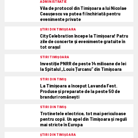
ADMINISTRATIE
Vila de protocol din Timișoara a lui Nicolae
Ceaușescu va putea fi închiriată pentru
evenimente private
ȘTIRI DIN TIMIȘOARA
City Celebration începe la Timișoara! Patru
zile de concerte și evenimente gratuite în
tot orașul
STIRI TIMIȘOARA
Investiție PNRR de peste 14 milioane de lei
la Spitalul „Louis Țurcanu” din Timișoara
STIRI DIN TIMIȘ
La Timișoara a început Lavanda Fest.
Produse și preparate de la peste 50 de
branduri românești
STIRI DIN TIMIȘ
Trotinetele electrice, tot mai periculoase
pentru copii. Un apel din Timișoara și reguli
mai stricte în Europa
ȘTIRI DIN TIMIȘOARA