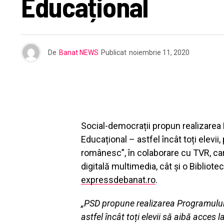
Educațional
De
Banat NEWS
Publicat
noiembrie 11, 2020
Social-democrații propun realizarea
Educațional – astfel încât toți elevii,
românesc”, în colaborare cu TVR, ca
digitală multimedia, cât și o Bibliot
expressdebanat.ro
.
„PSD propune realizarea Programului
astfel încât toți elevii să aibă acces l