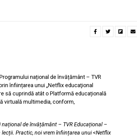
 Programului național de învățământ – TVR
 prin înființarea unui „Netflix educaţional
re să cuprindă atât o Platformă educațională
ecă virtuală multimedia, conform,
 național de învățământ – TVR Educațional –
a lecții. Practic, noi vrem înființarea unui <Netflix