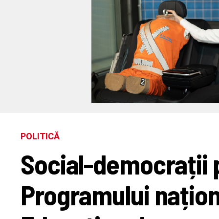
POLITICĂ
Social-democrații 
Programului națio