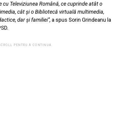
e cu Televiziunea Română, ce cuprinde atât o
media, cât și o Bibliotecă virtuală multimedia,
ctice, dar și familiei”,
a spus Sorin Grindeanu la
PSD.
 SCROLL PENTRU A CONTINUA.