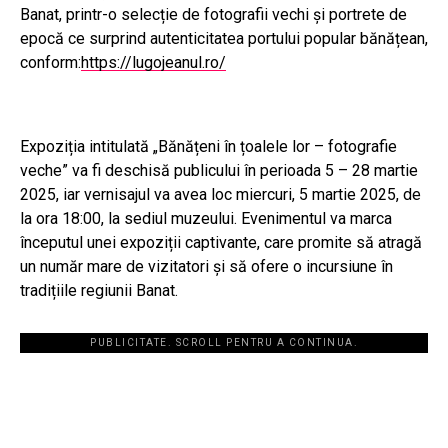
Banat, printr-o selecție de fotografii vechi și portrete de
epocă ce surprind autenticitatea portului popular bănățean,
conform:
https://lugojeanul.ro/
Expoziția intitulată „Bănățeni în țoalele lor – fotografie
veche” va fi deschisă publicului în perioada 5 – 28 martie
2025, iar vernisajul va avea loc miercuri, 5 martie 2025, de
la ora 18:00, la sediul muzeului. Evenimentul va marca
începutul unei expoziții captivante, care promite să atragă
un număr mare de vizitatori și să ofere o incursiune în
tradițiile regiunii Banat.
PUBLICITATE. SCROLL PENTRU A CONTINUA.