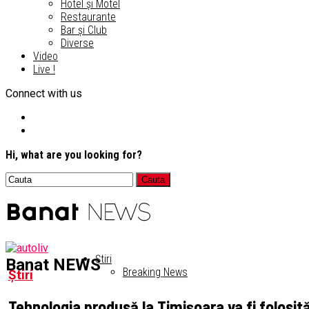
Hotel și Motel
Restaurante
Bar și Club
Diverse
Video
Live !
Connect with us
Hi, what are you looking for?
Știri
Banat NEWS
Breaking News
Știri
Tehnologia produsă la Timișoara va fi folosit