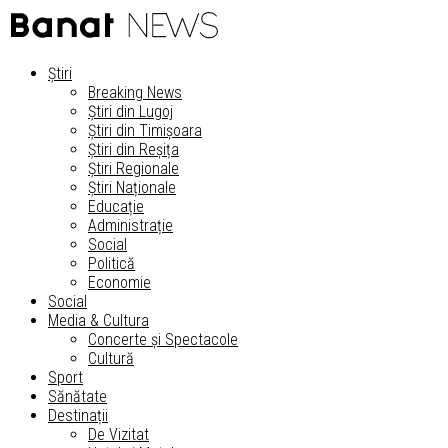
Știri
Breaking News
Știri din Lugoj
Știri din Timișoara
Știri din Reșița
Știri Regionale
Știri Naționale
Educație
Administrație
Social
Politică
Economie
Social
Media & Cultura
Concerte și Spectacole
Cultură
Sport
Sănătate
Destinații
De Vizitat