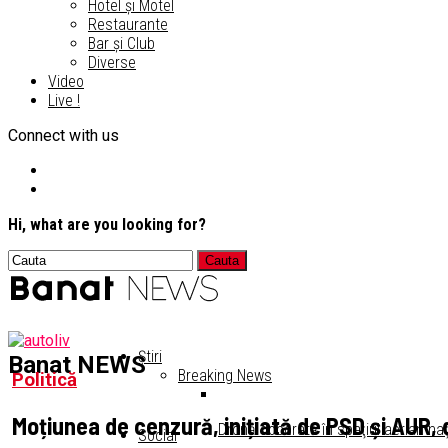
Hotel și Motel
Restaurante
Bar și Club
Diverse
Video
Live !
Connect with us
Hi, what are you looking for?
Știri
Banat NEWS
Breaking News
Politică
Moțiunea de cenzură, inițiată de PSD și AUR,
Dronă doborâtă în spaţiul aerian naţ
Social