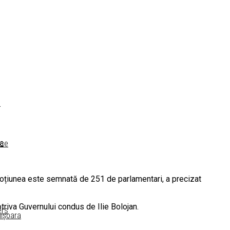
a
ra
ece
Moțiunea este semnată de 251 de parlamentari, a precizat
riva Guvernului condus de Ilie Bolojan.
ers
mișoara