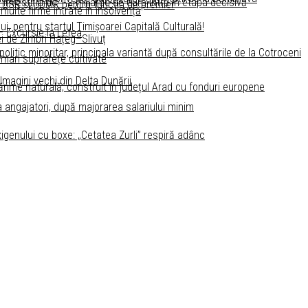
 Investiția de 1,2 miliarde de euro intră în etapa decisivă
 USR și UDMR pentru funcţia de premier
 multe firme intrate în insolvență
ui, pentru startul Timişoarei Capitală Culturală!
 – Excursie la Letea
i de Zimbri Hațeg–Slivuț
litic minoritar, principala variantă după consultările de la Cotroceni
 mari suprafețe cultivate
 Imagini vechi din Delta Dunării
ărime naturală, construit în județul Arad cu fonduri europene
a angajatori, după majorarea salariului minim
igenului cu boxe: „Cetatea Zurli” respiră adânc