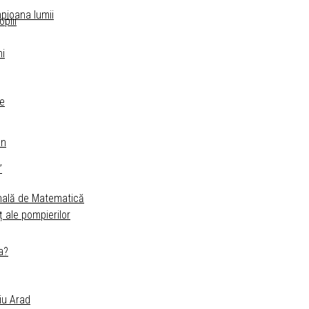
mpioana lumii
piii
ni
le
an
”
onală de Matematică
ț ale pompierilor
a?
diu Arad