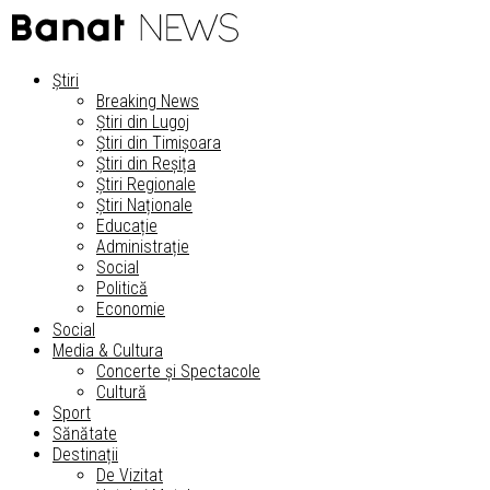
Știri
Breaking News
Știri din Lugoj
Știri din Timișoara
Știri din Reșița
Știri Regionale
Știri Naționale
Educație
Administrație
Social
Politică
Economie
Social
Media & Cultura
Concerte și Spectacole
Cultură
Sport
Sănătate
Destinații
De Vizitat