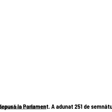
 depusă la Parlament. A adunat 251 de semnătu
ional de către un pilot român