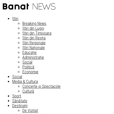
Știri
Breaking News
Știri din Lugoj
Știri din Timișoara
Știri din Reșița
Știri Regionale
Știri Naționale
Educație
Administrație
Social
Politică
Economie
Social
Media & Cultura
Concerte și Spectacole
Cultură
Sport
Sănătate
Destinații
De Vizitat