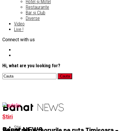
Hotel și Motel
Restaurante
Bar și Club
Diverse
Video
Live !
Connect with us
Hi, what are you looking for?
Știri
Știri
Se vor relua zborurile pe ruta Timișoara –
Banat NEWS