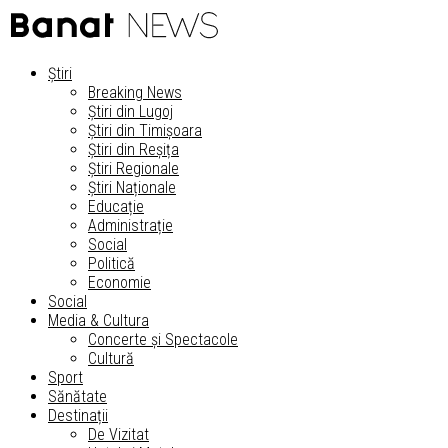
Știri
Breaking News
Știri din Lugoj
Știri din Timișoara
Știri din Reșița
Știri Regionale
Știri Naționale
Educație
Administrație
Social
Politică
Economie
Social
Media & Cultura
Concerte și Spectacole
Cultură
Sport
Sănătate
Destinații
De Vizitat