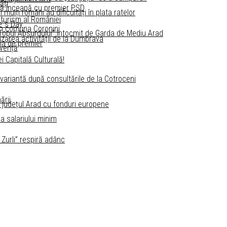
ăți
 să înceapă cu premier PSD
ulți români au dificultăți în plata ratelor
 turism al României
e`s Day
in comuna Coronini
. „Topul Absurdului” întocmit de Garda de Mediu Arad
izarea activității de la Dumbrava
ia de premier
lvență
i Capitală Culturală!
 variantă după consultările de la Cotroceni
ării
n județul Arad cu fonduri europene
a salariului minim
 Zurli” respiră adânc