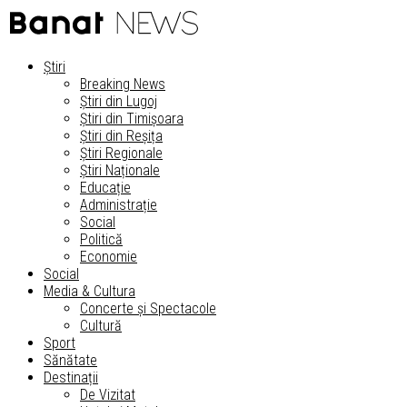
Știri
Breaking News
Știri din Lugoj
Știri din Timișoara
Știri din Reșița
Știri Regionale
Știri Naționale
Educație
Administrație
Social
Politică
Economie
Social
Media & Cultura
Concerte și Spectacole
Cultură
Sport
Sănătate
Destinații
De Vizitat