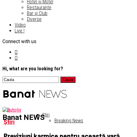
Hotel și Motel
Restaurante
Bar și Club
Diverse
Video
Live !
Connect with us
Hi, what are you looking for?
Știri
Banat NEWS
Breaking News
Știri
Previziuni karmice pentru această vară