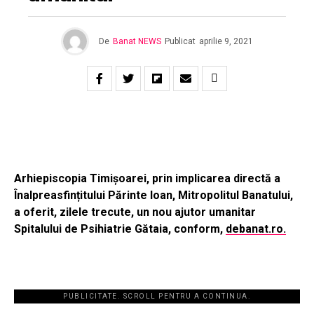
De
Banat NEWS
Publicat
aprilie 9, 2021
Arhiepiscopia Timișoarei, prin implicarea directă a
Înalpreasfințitului Părinte Ioan, Mitropolitul Banatului,
a oferit, zilele trecute, un nou ajutor umanitar
Spitalului de Psihiatrie Gătaia, conform,
debanat.ro.
PUBLICITATE. SCROLL PENTRU A CONTINUA.