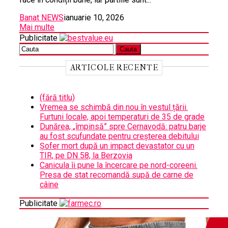
Banat NEWS
ianuarie 10, 2026
Mai multe
Publicitate
ARTICOLE RECENTE
(fără titlu)
Vremea se schimbă din nou în vestul țării.
Furtuni locale, apoi temperaturi de 35 de grade
Dunărea, „împinsă” spre Cernavodă: patru barje
au fost scufundate pentru creșterea debitului
Șofer mort după un impact devastator cu un
TIR, pe DN 58, la Berzovia
Canicula îi pune la încercare pe nord-coreeni.
Presa de stat recomandă supă de carne de
câine
Publicitate