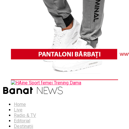
Home
Live
Radio & TV
Editorial
Destinații