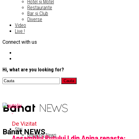
Hotel și Motel
Restaurante
Bar și Club
Diverse
Video
Live !
Connect with us
Hi, what are you looking for?
De Vizitat
Știri
Banat NEWS
Breaking News
Ansamblul Puțului I din Anina renaște: