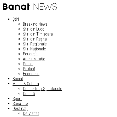
Știri
Breaking News
Știri din Lugoj
Știri din Timișoara
Știri din Reșița
Știri Regionale
Știri Naționale
Educație
Administrație
Social
Politică
Economie
Social
Media & Cultura
Concerte și Spectacole
Cultură
Sport
Sănătate
Destinații
De Vizitat