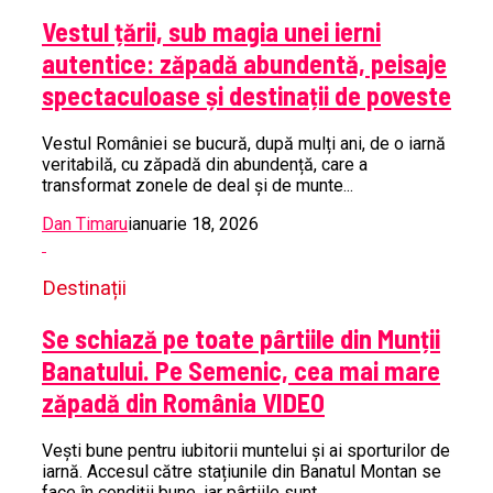
Vestul țării, sub magia unei ierni
autentice: zăpadă abundentă, peisaje
spectaculoase și destinații de poveste
Vestul României se bucură, după mulți ani, de o iarnă
veritabilă, cu zăpadă din abundență, care a
transformat zonele de deal și de munte...
Dan Timaru
ianuarie 18, 2026
Destinații
Se schiază pe toate pârtiile din Munții
Banatului. Pe Semenic, cea mai mare
zăpadă din România VIDEO
Vești bune pentru iubitorii muntelui și ai sporturilor de
iarnă. Accesul către stațiunile din Banatul Montan se
face în condiții bune, iar pârtiile sunt...