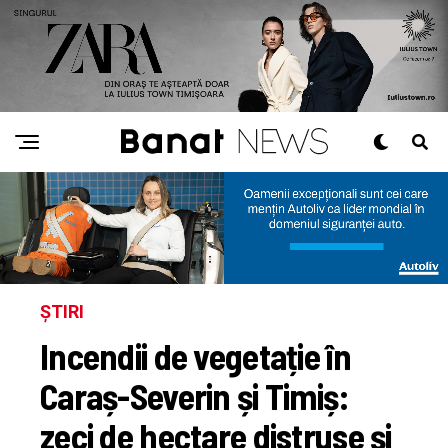
ȘTIRI
Incendii de vegetație în
Caraș-Severin și Timiș:
zeci de hectare distruse și