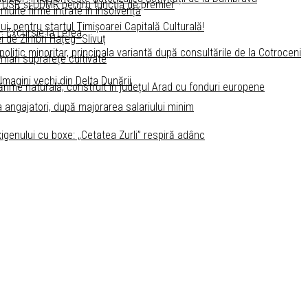
 USR și UDMR pentru funcţia de premier
 multe firme intrate în insolvență
ui, pentru startul Timişoarei Capitală Culturală!
 – Excursie la Letea
i de Zimbri Hațeg–Slivuț
litic minoritar, principala variantă după consultările de la Cotroceni
 mari suprafețe cultivate
 Imagini vechi din Delta Dunării
ărime naturală, construit în județul Arad cu fonduri europene
a angajatori, după majorarea salariului minim
igenului cu boxe: „Cetatea Zurli” respiră adânc