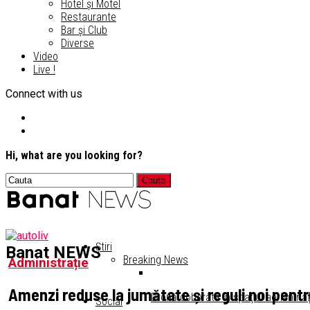
Hotel și Motel
Restaurante
Bar și Club
Diverse
Video
Live !
Connect with us
Hi, what are you looking for?
Știri
Banat NEWS
Breaking News
Administrație
Amenzi reduse la jumătate și reguli noi pentr
Dronă doborâtă în spaţiul aerian naţ
Social