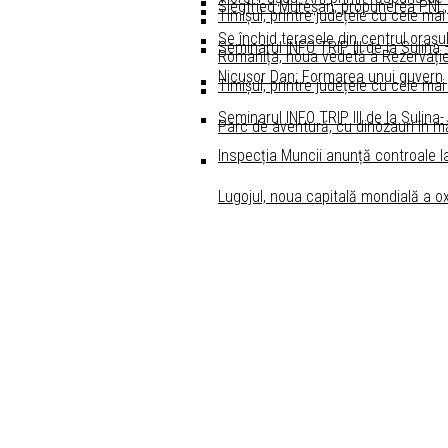
Siegfried Mureșan, propunerea PNL,
Timișul, printre județele cu cele mai
Se închid terasele din centrul oraşul
Seminarul INFO TRIP III de la Sulina
Romanița, noua vedetă a Rezervație
Nicușor Dan: Formarea unui guvern po
Timișul, printre județele cu cele mai
Seminarul INFO TRIP III de la Sulina-
Parc de aventură, cu dinozauri în m
Inspecția Muncii anunță controale l
Lugojul, noua capitală mondială a ox