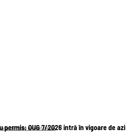
u permis: OUG 7/2026 intră în vigoare de azi
ional de către un pilot român