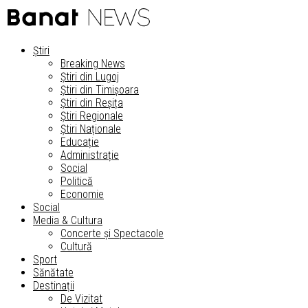
Știri
Breaking News
Știri din Lugoj
Știri din Timișoara
Știri din Reșița
Știri Regionale
Știri Naționale
Educație
Administrație
Social
Politică
Economie
Social
Media & Cultura
Concerte și Spectacole
Cultură
Sport
Sănătate
Destinații
De Vizitat