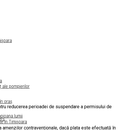
a
mișoara
ra
ț ale pompierilor
în oraș
 pentru reducerea perioadei de suspendare a permisului de
mpioana lumii
ers
te în Timișoara
rea amenzilor contravenționale, dacă plata este efectuată în