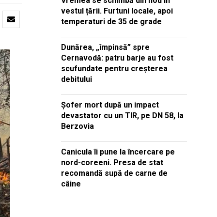
Vremea se schimbă din nou în
vestul țării. Furtuni locale, apoi
temperaturi de 35 de grade
Dunărea, „împinsă” spre
Cernavodă: patru barje au fost
scufundate pentru creșterea
debitului
Șofer mort după un impact
devastator cu un TIR, pe DN 58, la
Berzovia
Canicula îi pune la încercare pe
nord-coreeni. Presa de stat
recomandă supă de carne de
câine