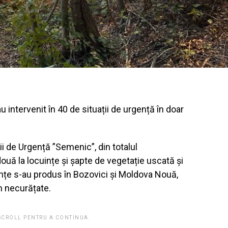
u intervenit în 40 de situații de urgență în doar
ii de Urgență ”Semenic”, din totalul
 două la locuințe și șapte de vegetație uscată și
ințe s-au produs în Bozovici și Moldova Nouă,
m necurățate.
 SCROLL PENTRU A CONTINUA.