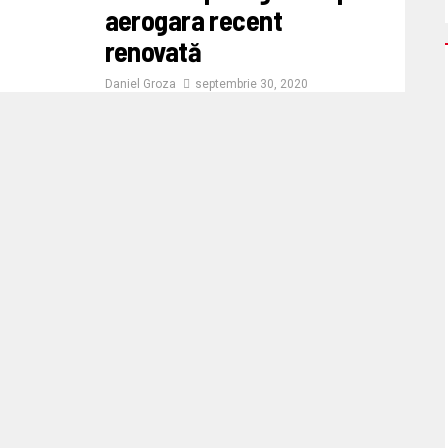
aerogara recent
renovată
Daniel Groza
septembrie 30, 2020