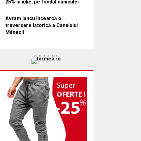
25% în iulie, pe fondul caniculei
Avram Iancu încearcă o
traversare istorică a Canalului
Mânecii
PUBLICITATE