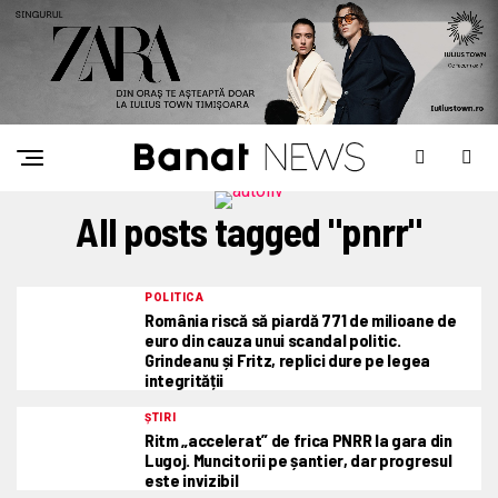
All posts tagged "pnrr"
POLITICA
România riscă să piardă 771 de milioane de
euro din cauza unui scandal politic.
Grindeanu și Fritz, replici dure pe legea
integrității
ȘTIRI
Ritm „accelerat” de frica PNRR la gara din
Lugoj. Muncitorii pe șantier, dar progresul
este invizibil