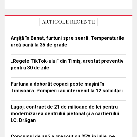
ARTICOLE RECENTE
Arșiță în Banat, furtuni spre seară. Temperaturile
urcă până la 35 de grade
„Regele TikTok-ului” din Timiș, arestat preventiv
pentru 30 de zile
Furtuna a doborât copaci peste mașini în
Timișoara. Pompierii au intervenit la 12 solicitări
Lugoj: contract de 21 de milioane de lei pentru
modernizarea centrului pietonal și a cartierului
I.C. Drăgan
Consumul de apă a crescut cu 25% în iulie, pe