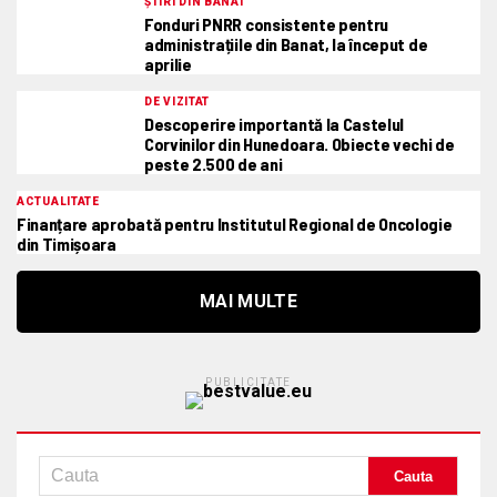
ȘTIRI DIN BANAT
Fonduri PNRR consistente pentru
administrațiile din Banat, la început de
aprilie
DE VIZITAT
Descoperire importantă la Castelul
Corvinilor din Hunedoara. Obiecte vechi de
peste 2.500 de ani
ACTUALITATE
Finanțare aprobată pentru Institutul Regional de Oncologie
din Timișoara
MAI MULTE
PUBLICITATE