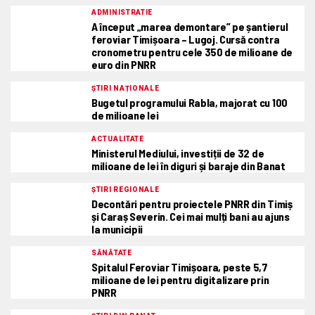
ADMINISTRATIE
A început „marea demontare” pe șantierul
feroviar Timișoara – Lugoj. Cursă contra
cronometru pentru cele 350 de milioane de
euro din PNRR
ȘTIRI NAȚIONALE
Bugetul programului Rabla, majorat cu 100
de milioane lei
ACTUALITATE
Ministerul Mediului, investiții de 32 de
milioane de lei în diguri și baraje din Banat
ȘTIRI REGIONALE
Decontări pentru proiectele PNRR din Timiș
și Caraș Severin. Cei mai mulți bani au ajuns
la municipii
SĂNĂTATE
Spitalul Feroviar Timișoara, peste 5,7
milioane de lei pentru digitalizare prin
PNRR