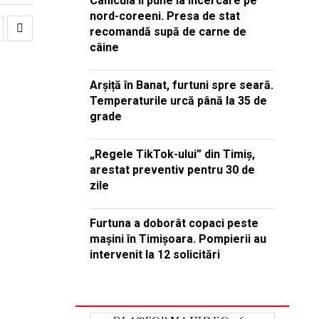
Canicula îi pune la încercare pe
nord-coreeni. Presa de stat
recomandă supă de carne de
câine
Arșiță în Banat, furtuni spre seară.
Temperaturile urcă până la 35 de
grade
„Regele TikTok-ului” din Timiș,
arestat preventiv pentru 30 de
zile
Furtuna a doborât copaci peste
mașini în Timișoara. Pompierii au
intervenit la 12 solicitări