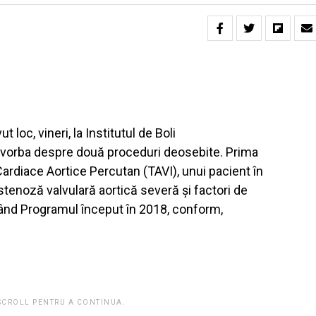
 loc, vineri, la Institutul de Boli
 vorba despre două proceduri deosebite. Prima
Cardiace Aortice Percutan (TAVI), unui pacient în
stenoză valvulară aortică severă și factori de
uând Programul început în 2018, conform,
 SCROLL PENTRU A CONTINUA.