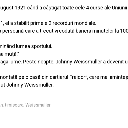
 august 1921 când a câștigat toate cele 4 curse ale Uniunii
 el a stabilit primele 2 recorduri mondiale.
a persoană care a trecut vreodată bariera minutelor la 10
minând lumea sportului.
maimuță.”
treaga lume. Peste noapte, Johnny Weissmüller a devenit 
ontată pe o casă din cartierul Freidorf, care mai aminte
scut Johnny Weissmuller.
an
,
timisoara
,
Weissmuller