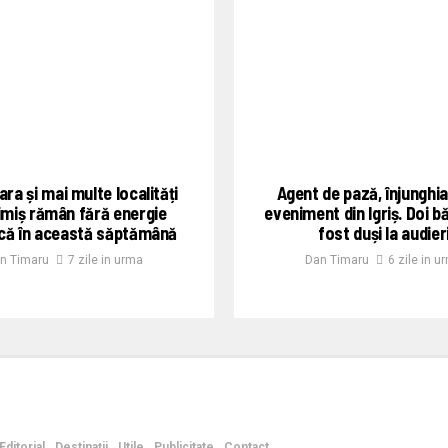
ra și mai multe localități
Agent de pază, înjunghia
imiș rămân fără energie
eveniment din Igriș. Doi b
ică în această săptămână
fost duși la audier
n Timaru
7 zile in urma
Dan Timaru
6 zile in u
Editorial
Destinații
Utile
Publicitate
Contact