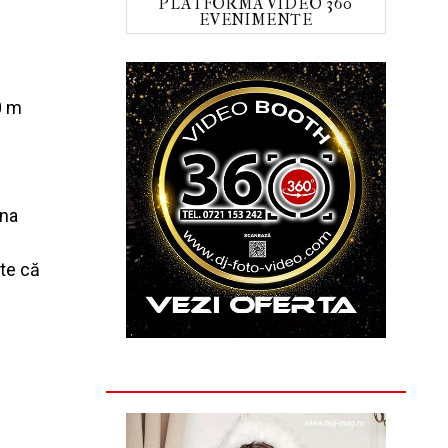
PLATFORMA VIDEO 360
EVENIMENTE
0 m
una
ște că