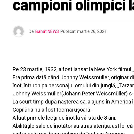
campioni olimpici l
De
Banat NEWS
Publicat
martie 26, 2021
Pe 23 martie, 1932, a fost lansat la New York filmul
Era prima dată când Johnny Weissmüller, originar din
înot, întruchipa personajul omului din junglă, ,,Tarzan
Johnny Weissmüller(Johann Peter Weissmüller) s-a 
La scurt timp după nașterea sa, a ajuns în America î
Copilăria nu a fost tocmai ușoară.
A luat primele lecții de înot la vârsta de 8 ani.
Abilitățile sale de înotător au atras atenția, astfel că
dintre cele mai bune echipe de înot din America.