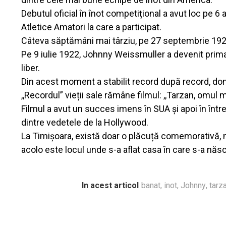
Debutul oficial în înot competițional a avut loc pe 6
Atletice Amatori la care a participat.
Câteva săptămâni mai târziu, pe 27 septembrie 1921,
Pe 9 iulie 1922, Johnny Weissmuller a devenit prim
liber.
Din acest moment a stabilit record după record, do
,,Recordul” vieții sale rămâne filmul: ,,Tarzan, omul 
Filmul a avut un succes imens în SUA și apoi în în
dintre vedetele de la Hollywood.
La Timișoara, există doar o plăcuță comemorativă, m
acolo este locul unde s-a aflat casa în care s-a nă
In acest articol
banat
,
inot
,
Johnny
,
tarz