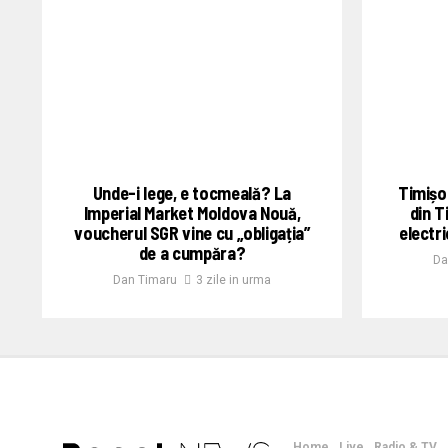
Unde-i lege, e tocmeală? La
Timișoa
Imperial Market Moldova Nouă,
din T
voucherul SGR vine cu „obligația”
electr
de a cumpăra?
Da
Dan Timaru
3 zile in urma
Home
Live
Radio & TV