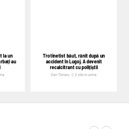
t la un
Trotinetist băut, rănit după un
ărbați au
accident în Lugoj. A devenit
i
recalcitrant cu polițiștii
rma
Dan Timaru
2 zile in urma