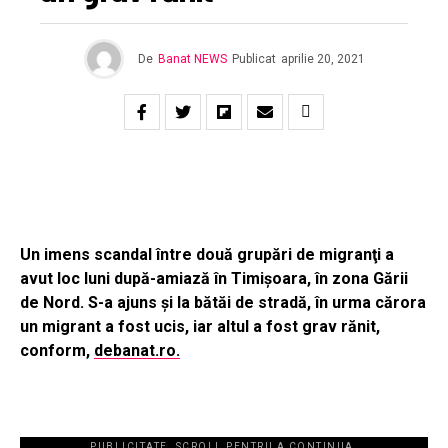
De
Banat NEWS
Publicat
aprilie 20, 2021
Un imens scandal între două grupări de migranţi a
avut loc luni după-amiază în Timişoara, în zona Gării
de Nord. S-a ajuns şi la bătăi de stradă, în urma cărora
un migrant a fost ucis, iar altul a fost grav rănit,
conform,
debanat.ro.
PUBLICITATE. SCROLL PENTRU A CONTINUA.