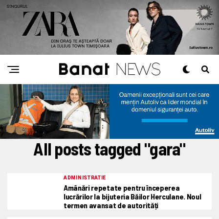
All posts tagged "gara"
ADMINISTRATIE
Amânări repetate pentru începerea
lucrărilor la bijuteria Băilor Herculane. Noul
termen avansat de autorități