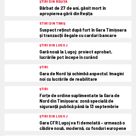
ȘTIRI DIN REȘIȚA
Bărbat de 27 de ani, găsit mort în
apropierea gării din Reșița
STIRI DIN TIMIȘ
Suspect reținut după furt în Gara Timișoara
și tranzacții ilegale cu carduri bancare
ȘTIRI DIN LUGOJ
Gară nouă la Lugoj: proiect aprobat,
lucrările pot începe în curând
ȘTIRI
Gara de Nord își schimbă aspectul. Imagini
noi cu lucrările de reabilitare
ȘTIRI
Forțe de ordine suplimentate la Gara de
Nord din Timișoara: zonă specială de
siguranță publică până la 13 septembrie
ȘTIRI DIN LUGOJ
Gara CFR Lugoj va fi demolată – urmează o
clădire nouă, modernă, cu fonduri europene