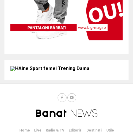
Home
Live
Radio & TV
Editorial
Destinații
Utile