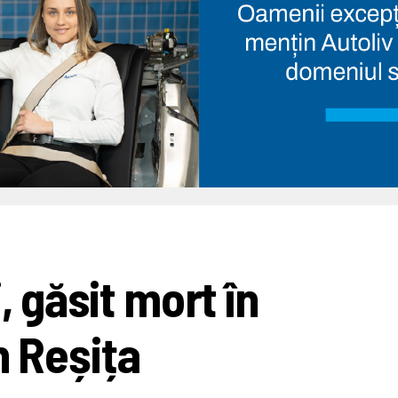
, găsit mort în
n Reșița