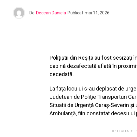
De
Decean Daniela
Publicat
mai 11, 2026
Polițiștii din Reșița au fost sesizați 
cabină dezafectată aflată în proximit
decedată.
La fața locului s-au deplasat de urgen
Județean de Poliţie Transporturi Car
Situații de Urgență Caraș-Severin și 
Ambulanță, fiin constatat decesului
PUBLICITATE.