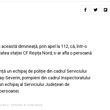
în această dimineață, prin apel la 112, că, într-o
atea stației CF Reșița Nord, s-ar afla o persoană
ță un echipaj de poliție din cadrul Serviciului
aș-Severin, pompierii din cadrul Inspectoratului
un echipaj al Serviciului Județean de
 persoanei.
 SCROLL PENTRU A CONTINUA.