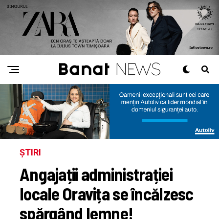
ȘTIRI
Angajații administrației
locale Oravița se încălzesc
spărgând lemne!