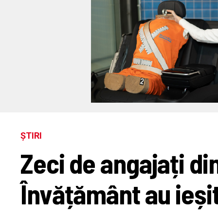
ȘTIRI
Zeci de angajați di
Învățământ au ieșit