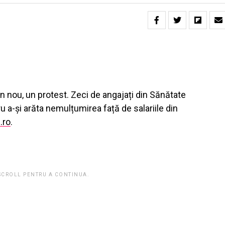
din nou, un protest. Zeci de angajați din Sănătate
ru a-și arăta nemulțumirea față de salariile din
.ro
.
 SCROLL PENTRU A CONTINUA.