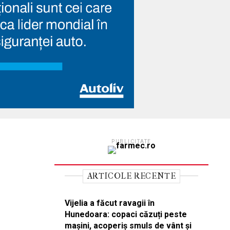
PUBLICITATE
ARTICOLE RECENTE
Vijelia a făcut ravagii în
Hunedoara: copaci căzuți peste
mașini, acoperiș smuls de vânt și