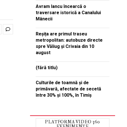
Avram Iancu încearcă o
traversare istorică a Canalului
Mânecii
Reșița are primul traseu
metropolitan: autobuze directe
spre Văliug și Crivaia din 10
august
(fără titlu)
Culturile de toamnă și de
primăvară, afectate de secetă
între 30% și 100%, în Timiș
PLATFORMA VIDEO 360
EVENIMENTE