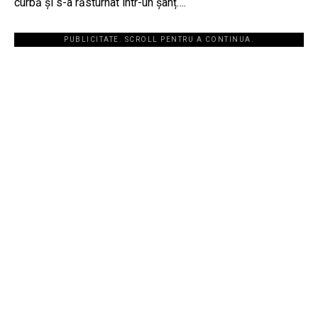
curbă și s-a răsturnat într-un șanț….
PUBLICITATE. SCROLL PENTRU A CONTINUA.