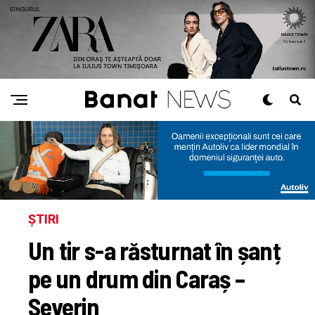
ȘTIRI
Un tir s-a răsturnat în șanț
pe un drum din Caraș –
Severin