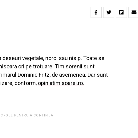
e deseuri vegetale, noroi sau nisip. Toate se
isoara ori pe trotuare. Timisorenii sunt
Primarul Dominic Fritz, de asemenea. Dar sunt
rizare, conform,
opiniatimisoarei.ro.
 SCROLL PENTRU A CONTINUA.