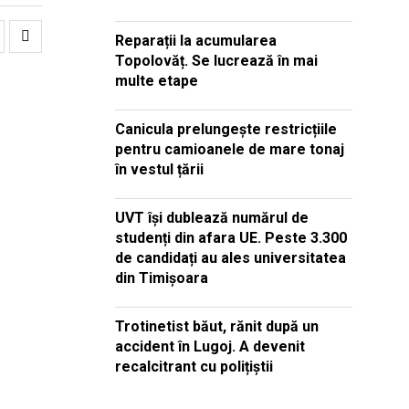
Reparații la acumularea
Topolovăț. Se lucrează în mai
multe etape
Canicula prelungește restricțiile
pentru camioanele de mare tonaj
în vestul țării
UVT își dublează numărul de
studenți din afara UE. Peste 3.300
de candidați au ales universitatea
din Timișoara
Trotinetist băut, rănit după un
accident în Lugoj. A devenit
recalcitrant cu polițiștii