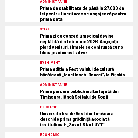
ADMINISTRAȚIE
Prima de stabilitate de până la 27.000 de
lei pentru tinerii care se angajează pentru
prima dată
ȘTIRI
Prima zi de concediu medical devine
neplătită din februarie 2026. Angajații
pierd venituri, firmele se confruntă cu noi
blocaje administrative
EVENIMENT
Prima ediție a Festivalului de cultură
bănățeană „Ionel Iacob-Bencei”, la Pișchia
ADMINISTRAȚIE
Prima parcare publică multietajată din
Timișoara, lângă Spitalul de Copii
EDUCAȚIE
Universitatea de Vest din Timișoara
deschide prima grădiniță asociată
instituțional: „Smart Start UVT”
ECONOMIC