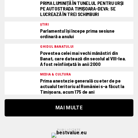
PRIMA LUMINIȚĂ ÎN TUNELUL PENTRU URȘI
PE AUTOSTRADA TIMIȘOARA-DEVA: SE
LUCREAZĂ ÎN TREI SCHIMBURI
ȘTIRI
Parlamentul își începe prima sesiune
ordinară a anului
GHIDUL BANATULUI
Povestea celei mai vechi mănăstiri din
Banat, care datează din secolul al VIII-lea.
A fost reînființată în anii 2000
MEDIA & CULTURA
Prima anestezie generală cu eter de pe
actualul teritoriu al României s-a făcut la
Timișoara, acum 175 de ani
MAI MULTE
PUBLICITATE