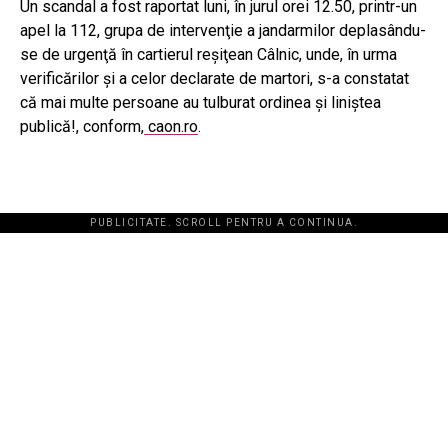
Un scandal a fost raportat luni, în jurul orei 12.50, printr-un
apel la 112, grupa de intervenţie a jandarmilor deplasându-
se de urgenţă în cartierul reşiţean Câlnic, unde, în urma
verificărilor şi a celor declarate de martori, s-a constatat
că mai multe persoane au tulburat ordinea şi liniştea
publică!, conform,
caon.ro
.
PUBLICITATE. SCROLL PENTRU A CONTINUA.